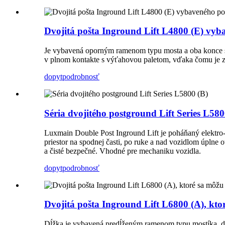
Dvojitá pošta Inground Lift L4800 (E) v
Je vybavená oporným ramenom typu mosta a oba konce sú
v plnom kontakte s výťahovou paletom, vďaka čomu je zd
dopyt
podrobnosť
Séria dvojitého postground Lift Series L580
Luxmain Double Post Inground Lift je poháňaný elektro-
priestor na spodnej časti, po ruke a nad vozidlom úplne o
a čisté bezpečné. Vhodné pre mechaniku vozidla.
dopyt
podrobnosť
Dvojitá pošta Inground Lift L6800 (A), kto
Dĺžka je vybavená predĺženým ramenom typu mostíka, d