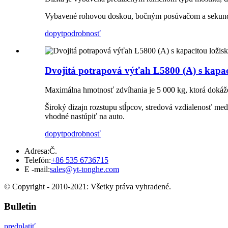
Vybavené rohovou doskou, bočným posúvačom a sekundá
dopyt
podrobnosť
Dvojitá potrapová výťah L5800 (A) s kapac
Maximálna hmotnosť zdvíhania je 5 000 kg, ktorá dokáž
Široký dizajn rozstupu stĺpcov, stredová vzdialenosť m
vhodné nastúpiť na auto.
dopyt
podrobnosť
Adresa:
Č.
Telefón:
+86 535 6736715
E -mail:
sales@yt-tonghe.com
© Copyright - 2010-2021: Všetky práva vyhradené.
Bulletin
predplatiť