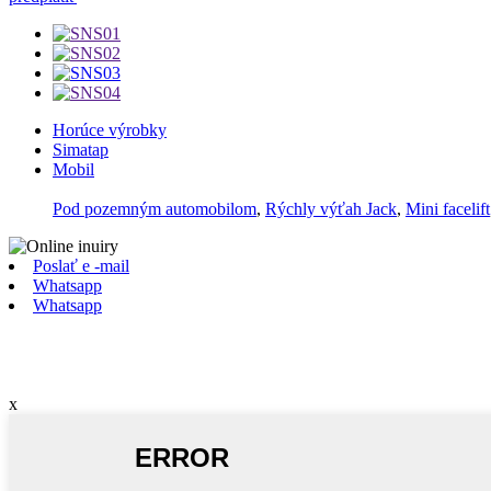
Horúce výrobky
Simatap
Mobil
Pod pozemným automobilom
,
Rýchly výťah Jack
,
Mini facelift
Poslať e -mail
Whatsapp
Whatsapp
x