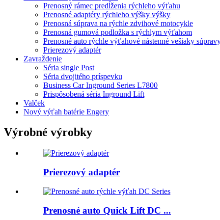
Prenosný rámec predĺženia rýchleho výťahu
Prenosné adaptéry rýchleho výšky výšky
Prenosná súprava na rýchle zdvihové motocykle
Prenosná gumová podložka s rýchlym výťahom
Prenosné auto rýchle výťahové nástenné vešiaky súprav
Prierezový adaptér
Zavraždenie
Séria single Post
Séria dvojitého príspevku
Business Car Inground Series L7800
Prispôsobená séria Inground Lift
Valček
Nový výťah batérie Engery
Výrobné výrobky
Prierezový adaptér
Prenosné auto Quick Lift DC ...