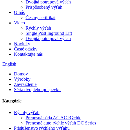
Dvojitá potrapová výťah
Prispôsobený výťah
O nás
Čestný certifikát
Video
Rýchly výťah
Single Post Inground Lift
Dvojitá potrapová výťah
Novinky
Časté otázky
Kontaktujte nás
English
Domov
Výrobky
Zavraždenie
Séria dvojitého príspevku
Kategórie
Rýchly výťah
Prenosná séria AC AC Rýchle
Prenosné auto rýchle výťah DC Series
Príslušenstvo rýchleho výťahu