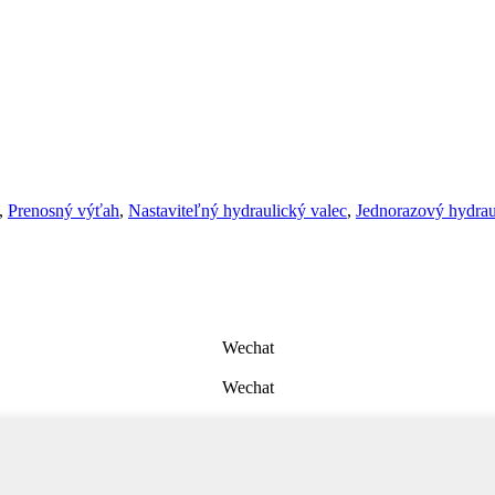
,
Prenosný výťah
,
Nastaviteľný hydraulický valec
,
Jednorazový hydrau
Wechat
Wechat