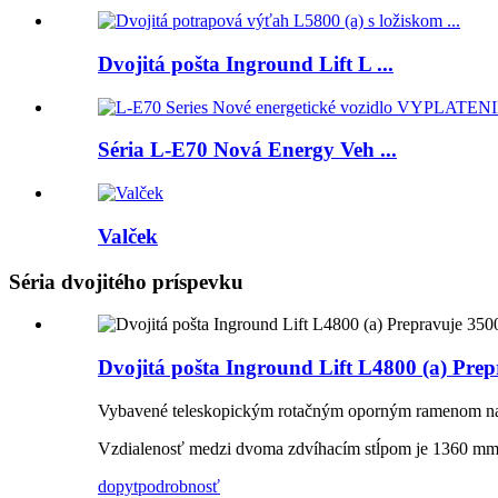
Dvojitá pošta Inground Lift L ...
Séria L-E70 Nová Energy Veh ...
Valček
Séria dvojitého príspevku
Dvojitá pošta Inground Lift L4800 (a) Pre
Vybavené teleskopickým rotačným oporným ramenom na 
Vzdialenosť medzi dvoma zdvíhacím stĺpom je 1360 mm, ta
dopyt
podrobnosť