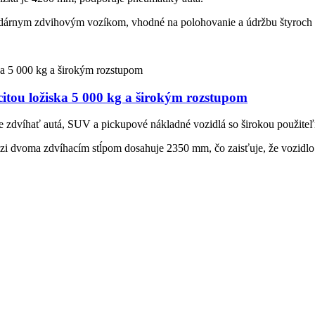
rnym zdvihovým vozíkom, vhodné na polohovanie a údržbu štyroch k
itou ložiska 5 000 kg a širokým rozstupom
e zdvíhať autá, SUV a pickupové nákladné vozidlá so širokou použite
edzi dvoma zdvíhacím stĺpom dosahuje 2350 mm, čo zaisťuje, že vozidl