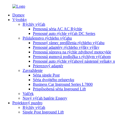
Domov
Výrobky
Rýchly výťah
Prenosná séria AC AC Rýchle
Prenosné auto rýchle výťah DC Series
Príslušenstvo rýchleho výťahu
Prenosný rámec predĺženia rýchleho výťahu
Prenosné adaptéry rýchleho výšky výšky
Prenosná súprava na rýchle zdvihové motocykle
Prenosná gumová podložka s rýchlym výťahom
Prenosné auto rýchle výťahové nástenné vešiaky 
Prierezový adaptér
Zavraždenie
Séria single Post
Séria dvojitého príspevku
Business Car Inground Series L7800
Prispôsobená séria Inground Lift
Valček
Nový výťah batérie Engery
Projektový puzdro
Rýchly výťah
Single Post Inground Lift