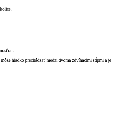
olies.
ľnosťou.
o môže hladko prechádzať medzi dvoma zdvíhacími stĺpmi a je