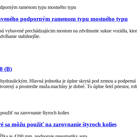
ybaveného podporným ramenom typu mostného typu
 vybavené prechádzajúcim mostom na zdvihnutie sukne vozidla, ktorá 
víhanie stabilnejšie.
0 (B)
hydraulickým. Hlavná jednotka je úplne skrytá pod zemou a podperná je
tvorený a prostredie muža-machíny je dobré. To úplne šetrí priestor, rob
ré sa môžu použiť na zarovnanie štyroch kolies
ĺžka je 4200 mm, podporuje pneumatiky auta.